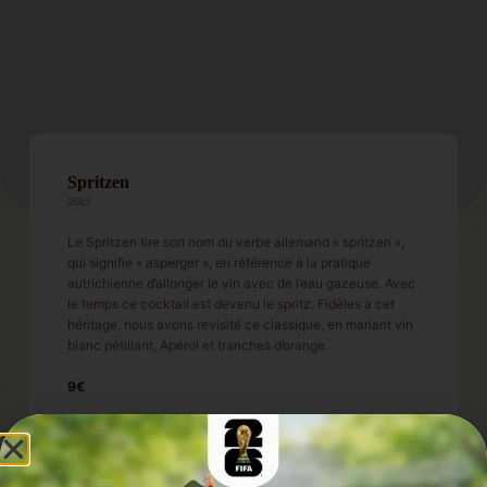
Spritzen
20cl
Le Spritzen tire son nom du verbe allemand « spritzen »,
qui signifie « asperger », en référence à la pratique
autrichienne d’allonger le vin avec de l’eau gazeuse. Avec
le temps ce cocktail est devenu le spritz. Fidèles à cet
héritage, nous avons revisité ce classique, en mariant vin
blanc pétillant, Apérol et tranches d’orange.
9€