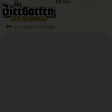
MENU
➺
La carte
cocktails
/