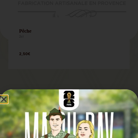
Pêche
2cl
2,50€