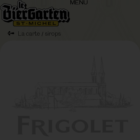
MENU
➺
La carte
sirops
/