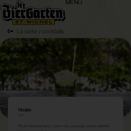
MENU
➺
La carte
cocktails
/
Mojito
20cl
Rhum Havana 3ans, citron vert, sucre de canne, menthe