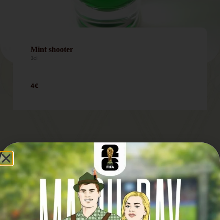
Mint shooter
3cl
4€