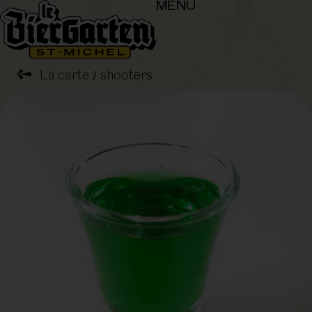
MENU
➺
La carte
shooters
/