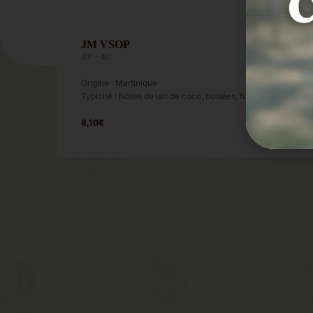
JM VSOP
43° - 4cl
Origine : Martinique
Typicité : Notes de lait de coco, boisées, fumées et grillées. 
8,10€