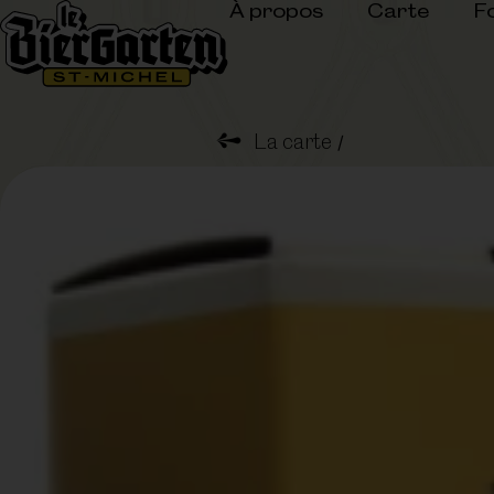
À propos
Carte
F
➺
La carte
/