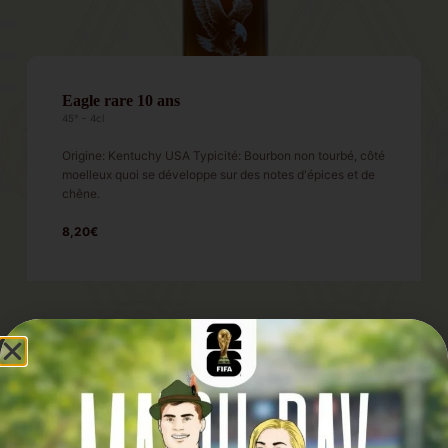
Eagle rare 10 ans
45° - 4cl
Origine: Kentuchy USA Typicité: Bourbon non tourbé, côté
moelleux quoi se développe sur des notes d'épices et de
chêne.
8,20€