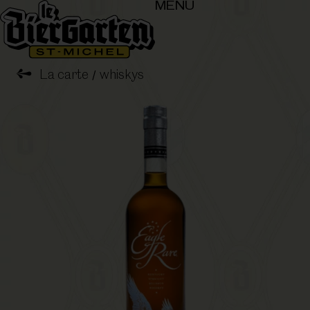
MENU
➺
La carte
whiskys
/