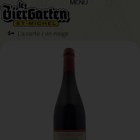
MENU
➺
La carte
vin-rouge
/