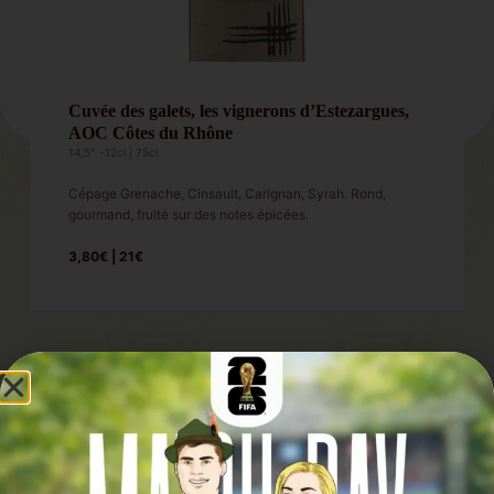
Cuvée des galets, les vignerons d’Estezargues,
AOC Côtes du Rhône
14,5° -12cl | 75cl
Cépage Grenache, Cinsault, Carignan, Syrah. Rond,
gourmand, fruité sur des notes épicées.
3,80€ | 21€